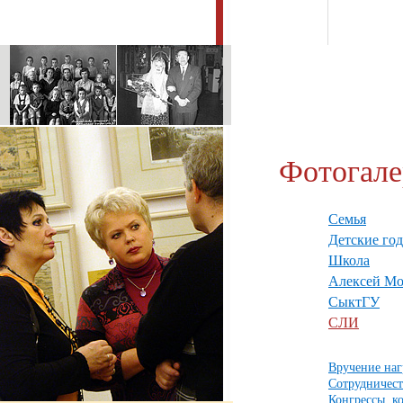
Фотогале
Семья
Детские го
Школа
Алексей Мо
СыктГУ
СЛИ
Вручение наг
Сотрудничес
Конгрессы, 