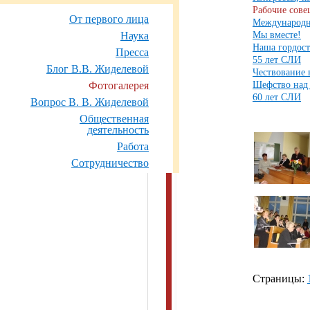
Рабочие сове
От первого лица
Международн
Мы вместе!
Наука
Наша гордост
Пресса
55 лет СЛИ
Блог В.В. Жиделевой
Чествование
Шефство над
Фотогалерея
60 лет СЛИ
Вопрос В. В. Жиделевой
Общественная
деятельность
Работа
Сотрудничество
Страницы: