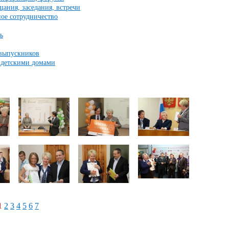
щания, заседания, встречи
ое сотрудничество
ь
 выпускников
 детскими домами
1
2
3
4
5
6
7