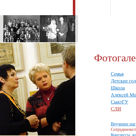
Фотогале
Семья
Детские го
Школа
Алексей Мо
СыктГУ
СЛИ
Вручение наг
Сотрудничес
Конгрессы, 