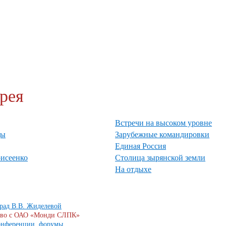
рея
Встречи на высоком уровне
ды
Зарубежные командировки
Единая Россия
исеенко
Столица зырянской земли
На отдыхе
рад В.В. Жиделевой
тво с ОАО «Монди СЛПК»
конференции, форумы