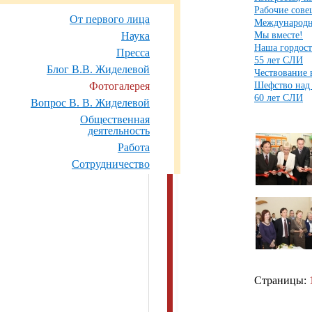
Рабочие сове
От первого лица
Международн
Мы вместе!
Наука
Наша гордост
Пресса
55 лет СЛИ
Блог В.В. Жиделевой
Чествование
Шефство над
Фотогалерея
60 лет СЛИ
Вопрос В. В. Жиделевой
Общественная
деятельность
Работа
Сотрудничество
Страницы: