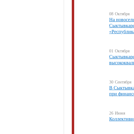
08
Октября
На новосел
Сыктывкарс
«Республик
01
Октября
Сыктывкарс
высококвал
30
Сентября
В Сыктывка
при финанс
26
Июня
Коллективно