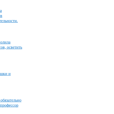
а
ов
тельности.
волила
ов, осветить
ушки и
 обязательно
 профессор