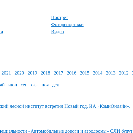
Портрет
Фоторепортажи
ии
Видео
2021
2020
2019
2018
2017
2016
2015
2014
2013
2012
ай
июн
сен
окт
ноя
дек
кий лесной институт встретил Новый год. ИА «КомиОнлайн».
пециальности «Автомобильные дороги и аэродромы» СЛИ будут