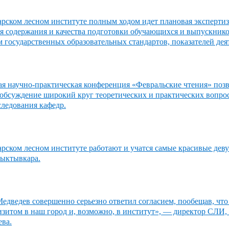
рском лесном институте полным ходом идет плановая экспертиз
ия содержания и качества подготовки обучающихся и выпускник
 государственных образовательных стандартов, показателей дея
ая научно-практическая конференция «Февральские чтения» поз
обсуждение широкий круг теоретических и практических вопрос
следования кафедр.
рском лесном институте работают и учатся самые красивые дев
ыктывкара.
дведев совершенно серьезно ответил согласием, пообещав, что
изитом в наш город и, возможно, в институт», — директор СЛИ,
ева.