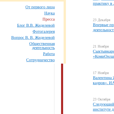
практику в
От первого лица
Наука
Пресса
23
Декабря
Впервые при
Блог В.В. Жиделевой
деятельнос
Фотогалерея
Вопрос В. В. Жиделевой
Общественная
21
Ноября
деятельность
Сыктывкарс
Работа
«КомиОнла
Сотрудничество
17
Ноября
Валентина 
кадров». И
23
Октября
Следующий,
институте д