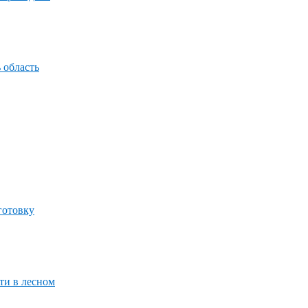
 область
готовку
ти в лесном