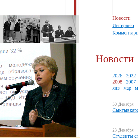
Новости
Интервью
Комментар
Новости
2026
2022
2008
2007
янв
мар
м
30
Декабря
Сыктывкарс
23
Декабря
Студенты с