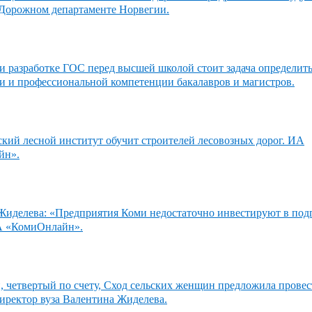
 Дорожном департаменте Норвегии.
 разработке ГОС перед высшей школой стоит задача определить
ти и профессиональной компетенции бакалавров и магистров.
кий лесной институт обучит строителей лесовозных дорог. ИА
йн».
Жиделева: «Предприятия Коми недостаточно инвестируют в под
А «КомиОнлайн».
 четвертый по счету, Сход сельских женщин предложила провес
иректор вуза Валентина Жиделева.