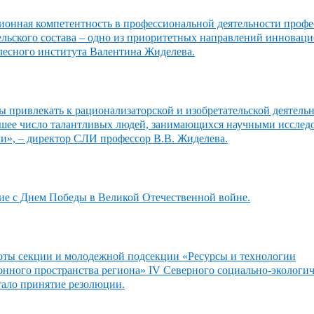
онная компетентность в профессиональной деятельности профе
льского состава – одно из приоритетных направлений инноваци
лесного института Валентина Жиделева.
 привлекать к рационализаторской и изобретательской деятельн
шее число талантливых людей, занимающихся научными исслед
ми», – директор СЛИ профессор В.В. Жиделева.
ие с Днем Победы в Великой Отечественной войне.
оты секции и молодежной подсекции «Ресурсы и технологии
нного пространства региона» IV Северного социально-экологич
тало принятие резолюции.