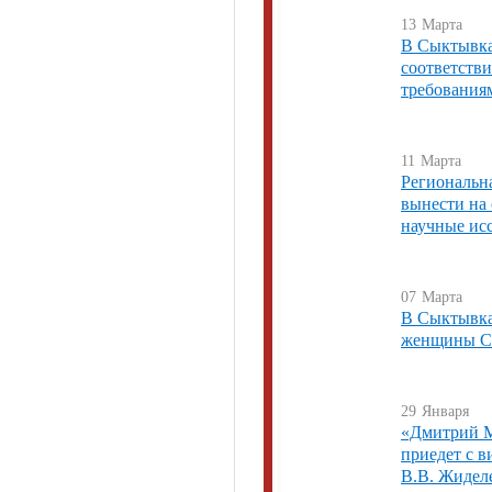
13
Марта
В Сыктывка
соответств
требованиям
11
Марта
Региональн
вынести на 
научные ис
07
Марта
В Сыктывка
женщины С
29
Января
«Дмитрий Ме
приедет с в
В.В. Жидел