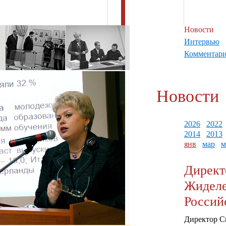
Новости
Интервью
Комментар
Новости
2026
2022
2014
2013
янв
мар
м
Директ
Жиделе
Россий
Директор С