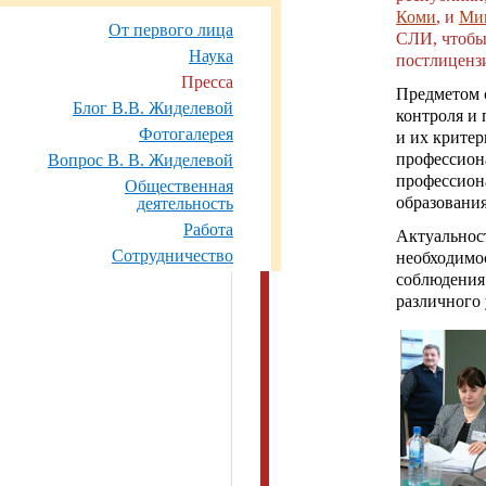
Коми
, и
Мин
От первого лица
СЛИ, чтобы
Наука
постлицензи
Пресса
Предметом 
Блог В.В. Жиделевой
контроля и 
Фотогалерея
и их крите
профессион
Вопрос В. В. Жиделевой
профессион
Общественная
образования
деятельность
Работа
Актуальнос
Сотрудничество
необходимо
соблюдения
различного