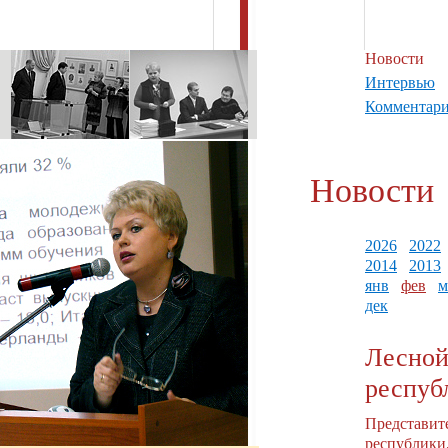
Новости
Интервью
Комментар
Новости
2026
2022
2014
2013
янв
фев
м
дек
Лесной
респуб
Представит
республики