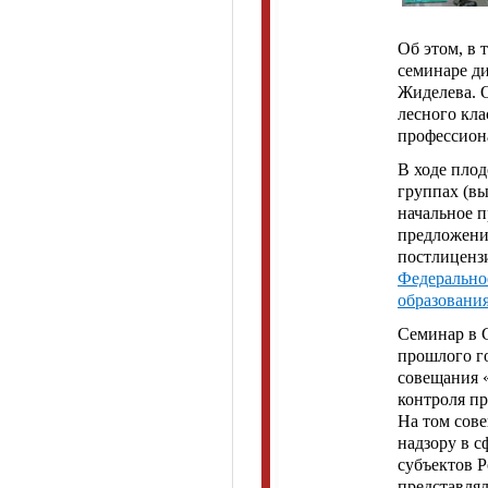
Об этом, в 
семинаре д
Жиделева. 
лесного кла
профессион
В ходе плод
группах (вы
начальное 
предложени
постлиценз
Федеральное
образовани
Семинар в 
прошлого г
совещания 
контроля п
На том сов
надзору в с
субъектов 
представля