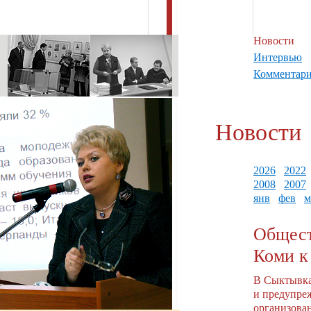
Новости
Интервью
Комментар
Новости
2026
2022
2008
2007
янв
фев
м
Общест
Коми к
В Сыктывка
и предупреж
организов