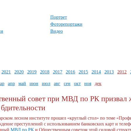
Портрет
Фоторепортажи
ии
Видео
2021
2020
2019
2018
2017
2016
2015
2014
2013
2012
ар
апр
май
июн
июл
авг
сен
окт
ноя
дек
венный совет при МВД по РК призвал 
 бдительности
рском лесном институте прошел «круглый стол» по теме «Проф
дение преступлений с использованием банковских карт и телеф
анный
МВД по РК
и Общественным советом этой силовой структ