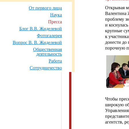
Открывая м
От первого лица
Валентина Ж
Наука
проблему зн
Пресса
и коснулас
Блог В.В. Жиделевой
крупные су
Фотогалерея
к участника
донести до 
Вопрос В. В. Жиделевой
порочную п
Общественная
деятельность
Работа
Сотрудничество
Чтобы прес
широкую общ
Управления
представит
агентств, р