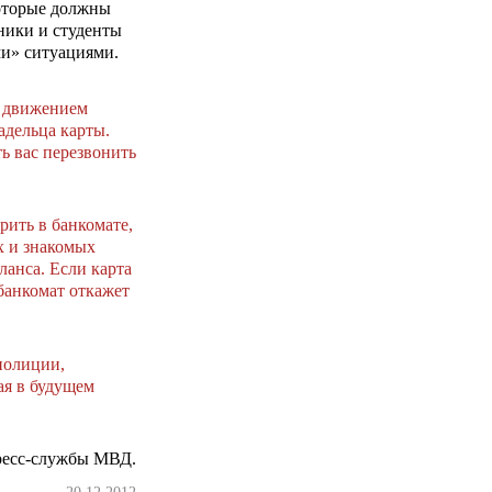
оторые должны
дники и студенты
ми» ситуациями.
с движением
адельца карты.
ть вас перезвонить
рить в банкомате,
х и знакомых
ланса. Если карта
банкомат откажет
полиции,
ая в будущем
ресс-службы МВД.
20.12.2012