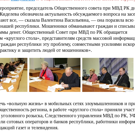
ероприятие, председатель Общественного совета при МВД РК 
иделева обозначила актуальность обсуждаемого вопроса на зас
ают все, — сказала Валентина Васильевна, — она поразила всю
ь нашей республики. Мошенники обманывают граждан и списыва
ммы денег. Общественный Совет при МВД по РК обращается
м «круглого стола», представителям средств массовой информац
граждан республики эту проблему, совместными усилиями искор
рактику и защитить людей от мошенников».
ечь «вольную жизнь» в мобильных сетях злоумышленников и при
ественность региона, в работе «круглого стола» приняли учас
 уголовного розыска, Следственного управления МВД по РК, 
ели сотовых операторов и банков республики, работники инфо
едакций газет и телевидения.