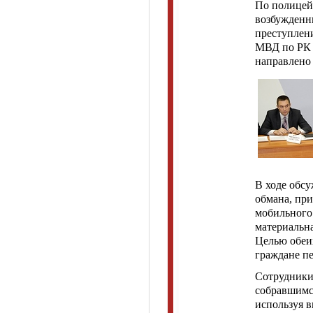
По полицейс
возбужденн
преступлени
МВД по РК А
направлено 
В ходе обс
обмана, пр
мобильного 
материальн
Целью обеи
граждане пе
Сотрудники
собравшимс
используя 