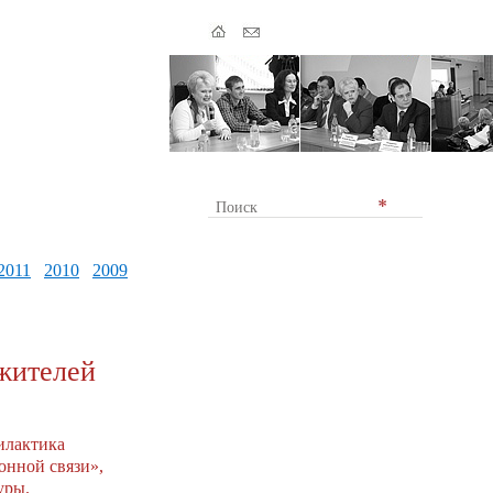
2011
2010
2009
жителей
илактика
онной связи»,
уры.