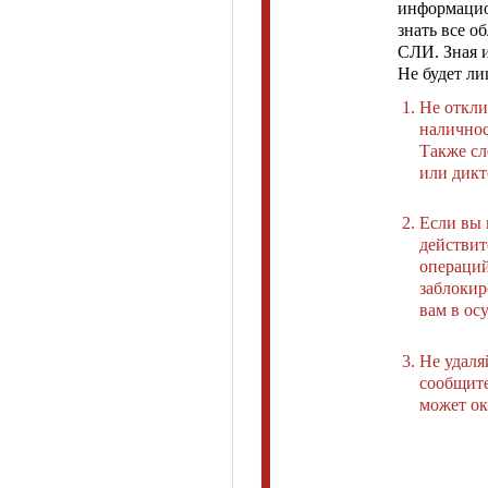
информацио
знать все о
СЛИ. Зная 
Не будет л
Не откли
наличнос
Также сл
или дикт
Если вы 
действит
операций
заблокир
вам в ос
Не удаля
сообщите
может ок