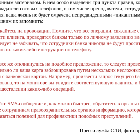
нным материалом. В нем особо выделены три пункта правил, к
бладатели сотовых телефонов, в том числе преподаватели, сотру
их, ваша жизнь не будет омрачена непредвиденными «пикантны
ишним их запомнить:
кайтесь на провокации. Помните, что все операции, связанные 
ти клиента, проводятся банком только по личному заявлению вл
едует не забывать, что сотрудники банка никогда не будут проси
овать какие-либо инструкции по телефону.
все же откликнулись на подобное предложение, то следует прове
ельно ли ваша карта заблокирована путем нескольких несложны
 с банковской картой. Например, произвести запрос текущего ба
ована, то на мониторе вы увидите соответствующую надпись, и 
уществлении каких-либо операций.
йте SМS-сообщение и, как можно быстрее, обратитесь в органы 
 сотрудникам правоохранительных органов информацию, котор
азаться полезной для профилактики подобных преступлений.
Пресс-служба СЛИ, фото п