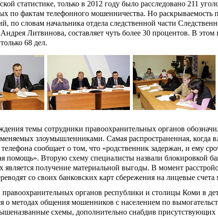
кой статистике, только в 2012 году было расследовано 211 угол
ых по фактам телефонного мошенничества. Но раскрываемость 
й, по словам начальника отдела следственной части Следствен
ндрея Литвинова, составляет чуть более 30 процентов. В этом 
только 68 дел.
уждения темы сотрудники правоохранительных органов обозначи
именяемых злоумышленниками. Самая распространенная, когда в
телефона сообщает о том, что «родственник задержан, и ему ср
ая помощь». Вторую схему специалисты назвали блокировкой ба
х является получение материальной выгоды. В момент расстройс
реводят со своих банковских карт сбережения на лицевые счета
 правоохранительных органов республики и столицы Коми в дет
я о методах общения мошенников с населением по вымогательств
вышеназванные схемы, дополнительно снабдив присутствующих