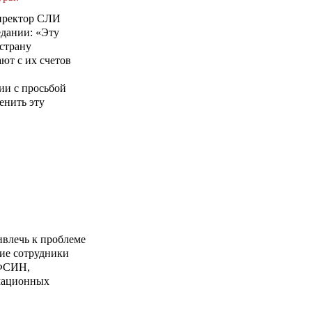
директор СЛИ
едании: «Эту
 страну
ют с их счетов
ии с просьбой
енить эту
влечь к проблеме
тие сотрудники
УФСИН,
рмационных