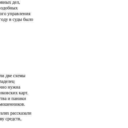
овных дел,
подобных
ного управления
году в суды было
ли две схемы
ладелец
очно нужна
нковских карт.
тва и паники
 мошенников.
алях рассказали
у средств,